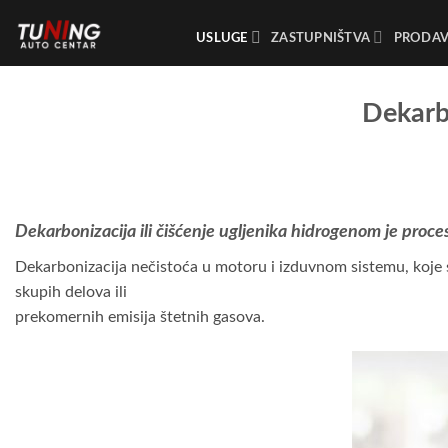
Прескочи
на
USLUGE
ZASTUPNIŠTVA
PRODAV
садржај
Dekarbo
Dekarbonizacija ili čišćenje ugljenika hidrogenom je proc
Dekarbonizacija nečistoća u motoru i izduvnom sistemu, koje s
skupih delova ili
prekomernih emisija štetnih gasova.