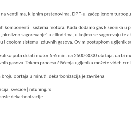
, na ventilima, klipnim prstenovima, DPF-u, začepljenom turbopu
avnih komponenti i sistema motora. Kada dodamo gas kiseonika u p
pirolizno sagorevanje“ u cilindrima, u kojima se sagorevaju te ak
ru i ceolom sistemu izduvnih gasova. Ovim postupkom ugljenik se
liko puta držati motor 5-6 min. na 2500-3000 obrtaja, da bi mogl
ih gasova. Tokom procesa čišćenja ugljenika možete videti crni i 
broju obrtaja u minuti, dekarbonizacija je završena.
 posle dekarbonizacije