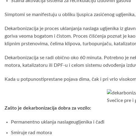
Stalna aktivacija sistema za recirkulaciju izduvnih gasova
Simptomi se manifestuju u obliku ljuspica zasićenog ugljenika
Dekarbonizacija je proces uklanjanja naslaga ugljenika iz gl
goriva veoma bogatom i čistom. Proces čišćenja poznat je kao „
klipnim prstenovima, čelima klipova, turbopunjaču, katalizato
Dekarbonizacija se radi obično oko 60 minuta. Potrebno je neko
motora, katalizatoru ili DPF-u i celom sistemu odvođenja izduvn
Kada u potpunostiprestane pojava dima, čak i pri vrlo visokom 
Svećice pre i
Zašto je dekarbonizacija dobra za vozilo:
Permanentno uklanja naslageugljenika i čađi
Smiruje rad motora