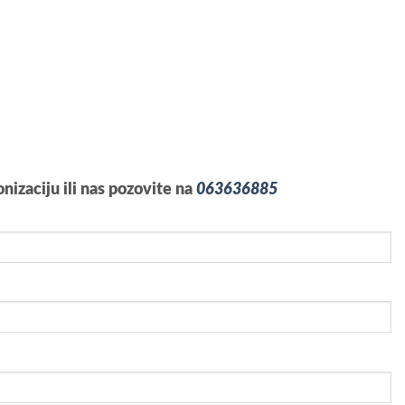
izaciju ili nas pozovite na
063636885