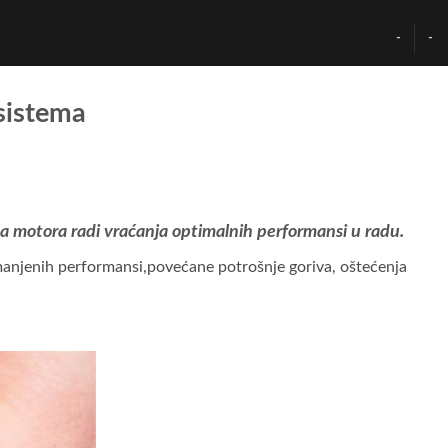
-
-
 sistema
ema motora radi vraćanja optimalnih performansi u radu.
smanjenih performansi,povećane potrošnje goriva, oštećenja