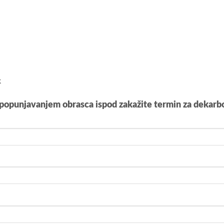
k
 popunjavanjem obrasca ispod zakažite termin za dekarbon