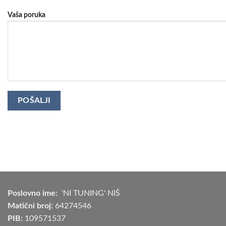
Vaša poruka
Poslovno ime:
'NI TUNING' NIŠ
Matični broj:
64274546
PIB:
109571537