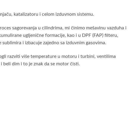
njaču, katalizatoru i celom izduvnom sistemu.
roces sagorevanja u cilindrima, mi činimo mešavinu vazduha i
umulirane ugljenične formacije, kao i u DPF (FAP) filteru,
 sublimira i izbacuje zajedno sa izduvnim gasovima.
i razviti više temperature u motoru i turbini, ventilima
beli dim i to je znak da se motor čisti.