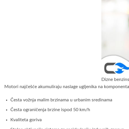
Dizne benzins
Motori najčešće akumuliraju naslage ugljenika na komponent
Česta vožnja malim brzinama u urbanim sredinama
Česta ograničenja brzine ispod 50 km/h
Kvaliteta goriva