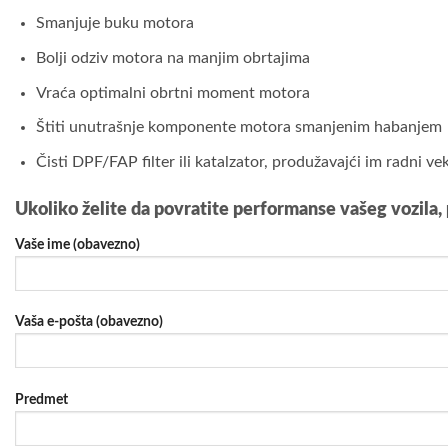
Smanjuje buku motora
Bolji odziv motora na manjim obrtajima
Vraća optimalni obrtni moment motora
Štiti unutrašnje komponente motora smanjenim habanjem
Čisti DPF/FAP filter ili katalzator, produžavajći im radni ve
Ukoliko želite da povratite performanse vašeg vozila,
Vaše ime (obavezno)
Vaša e-pošta (obavezno)
Predmet