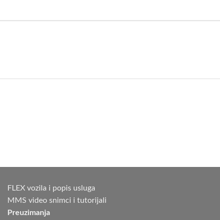
FLEX vozila i popis usluga
MMS video snimci i tutorijali
Preuzimanja