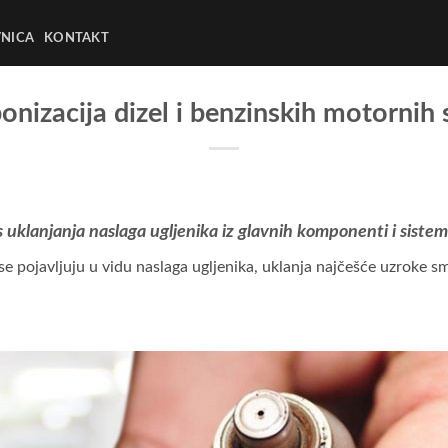
NICA
KONTAKT
nizacija dizel i benzinskih motornih
es uklanjanja naslaga ugljenika iz glavnih komponenti i sist
e pojavljuju u vidu naslaga ugljenika, uklanja najčešće uzroke 